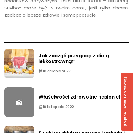
składników odżywczych. Taka
dieta detox – catering
Suvibox może być w twoim domu, jeśli tylko chcesz
zadbać o lepsze zdrowie i samopoczucie.
Jak zacząć przygodę z dietą
lekkostrawną?
10 grudnia 2023
Napisz do naszej redakcji!
Właściwości zdrowotne nasion chia
18 listopada 2022
Szlaki polskich przypraw: tradycja i