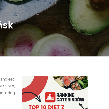
ńsk
 znaleźć
erz ten,
catering