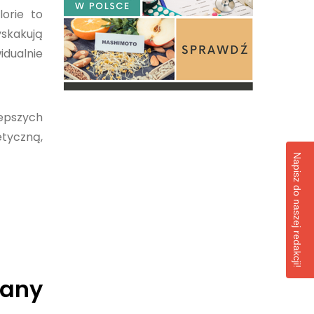
lorie to
yskakują
idualnie
lepszych
etyczną,
Napisz do naszej redakcji!
zany