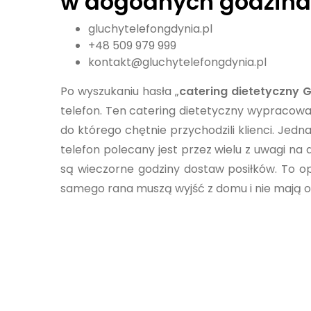
w dogodnych godzin
gluchytelefongdynia.pl
+48 509 979 999
kontakt@gluchytelefongdynia.pl
Po wyszukaniu hasła „
catering dietetyczny 
telefon. Ten catering dietetyczny wypracowa
do którego chętnie przychodzili klienci. Jedn
telefon polecany jest przez wielu z uwagi n
są wieczorne godziny dostaw posiłków. To op
samego rana muszą wyjść z domu i nie mają on