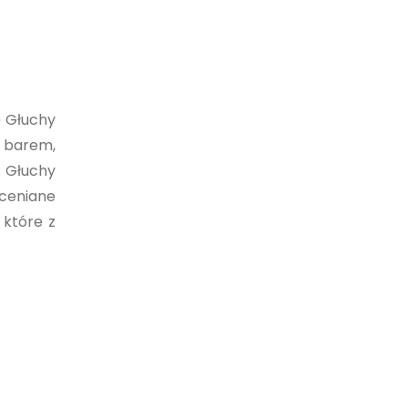
ę Głuchy
l barem,
. Głuchy
oceniane
 które z