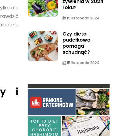
żywienia w 2024
roku?
tylko dla
prawdzić
19 listopada 2024
polecana
Czy dieta
pudełkowa
pomaga
schudnąć?
15 listopada 2024
y i