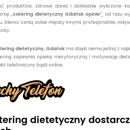
ść produktów, zdrowe dania i dokładnie wyliczone ka
rkę „
catering dietetyczny Gdańsk opinie
”¸ od razu w
lienci cenią sobie między innymi profesjonalnie, indyw
soby.
tering dietetyczny, Gdańsk
ma dzięki niemu jedną z naj
atering zapewnia opiekę merytoryczną i motywację diet
kt telefoniczny bądź online.
tering dietetyczny dostarc