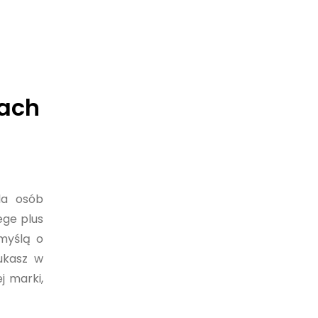
cach
la osób
ege plus
 myślą o
ukasz w
j marki,