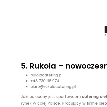
5.
Rukola
– nowoczesn
rukolacatering.pl
+48 730 116 974
biuro@rukolacatering.pl
Jaki polecany jest sportowcom
catering di
rynek w całej Polsce. Pracujący w firmie di