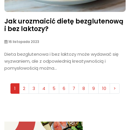
Jak urozmaicić dietę bezglutenową
i bez laktozy?
16 listopada 2023
Dieta bezglutenowa i bez laktozy może wydawać się
wyzwaniem, ale z odpowiednią kreatywnością i
pomysłowością można...
1
2
3
4
5
6
7
8
9
10
>