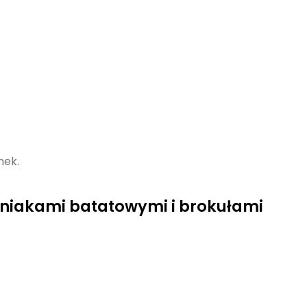
nek.
emniakami batatowymi i brokułami