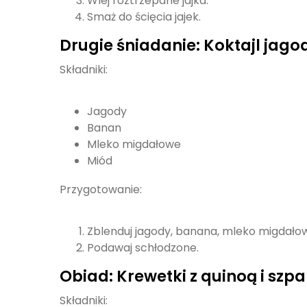
Wlej roztrzepane jajka.
Smaż do ścięcia jajek.
Drugie śniadanie: Koktajl ja
Składniki:
Jagody
Banan
Mleko migdałowe
Miód
Przygotowanie:
Zblenduj jagody, banana, mleko migdałow
Podawaj schłodzone.
Obiad: Krewetki z quinoą i sz
Składniki: