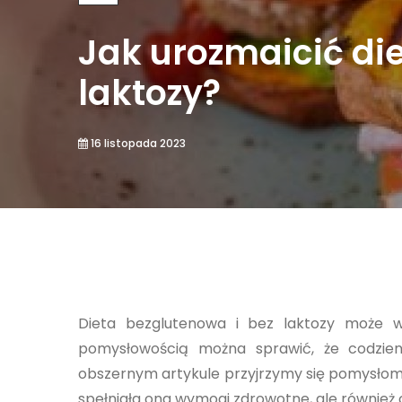
Jak urozmaicić di
laktozy?
16 listopada 2023
Dieta bezglutenowa i bez laktozy może w
pomysłowością można sprawić, że codzien
obszernym artykule przyjrzymy się pomysłom n
spełniała ona wymogi zdrowotne, ale również