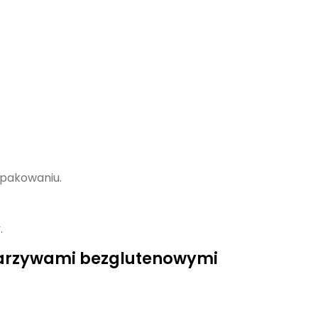
opakowaniu.
.
arzywami bezglutenowymi