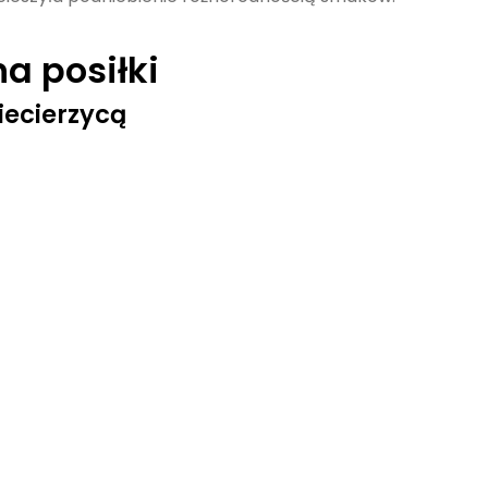
a posiłki
iecierzycą