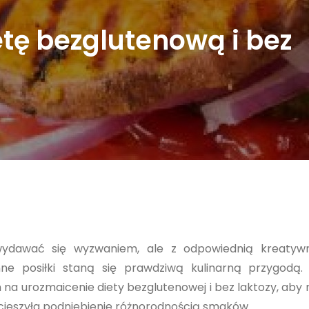
etę bezglutenową i bez
ydawać się wyzwaniem, ale z odpowiednią kreatywn
ne posiłki staną się prawdziwą kulinarną przygodą
a urozmaicenie diety bezglutenowej i bez laktozy, aby n
 cieszyła podniebienie różnorodnością smaków.