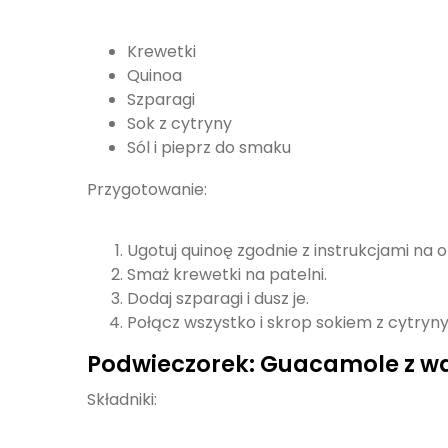
Krewetki
Quinoa
Szparagi
Sok z cytryny
Sól i pieprz do smaku
Przygotowanie:
Ugotuj quinoę zgodnie z instrukcjami na 
Smaż krewetki na patelni.
Dodaj szparagi i dusz je.
Połącz wszystko i skrop sokiem z cytryny
Podwieczorek: Guacamole z w
Składniki: