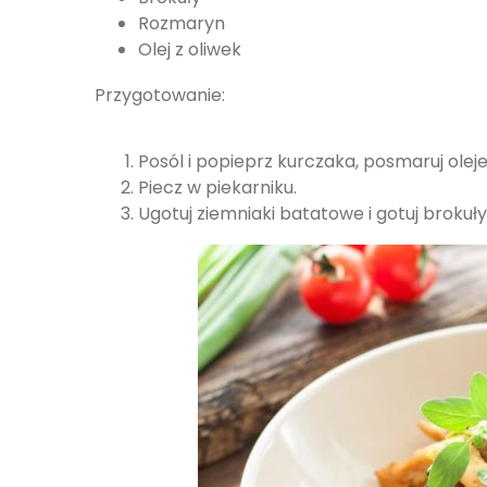
Rozmaryn
Olej z oliwek
Przygotowanie:
Posól i popieprz kurczaka, posmaruj ole
Piecz w piekarniku.
Ugotuj ziemniaki batatowe i gotuj brokuły