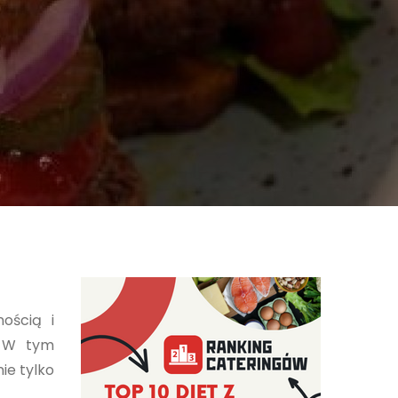
ością i
. W tym
ie tylko