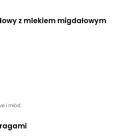
godowy z mlekiem migdałowym
e i miód.
paragami