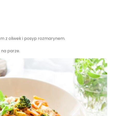
jem z oliwek i posyp rozmarynem.
 na parze.