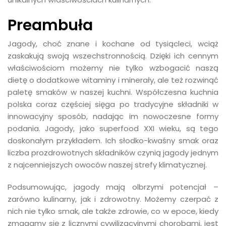
Preambuła
Jagody, choć znane i kochane od tysiącleci, wciąż
zaskakują swoją wszechstronnością. Dzięki ich cennym
właściwościom możemy nie tylko wzbogacić naszą
dietę o dodatkowe witaminy i minerały, ale też rozwinąć
paletę smaków w naszej kuchni. Współczesna kuchnia
polska coraz częściej sięga po tradycyjne składniki w
innowacyjny sposób, nadając im nowoczesne formy
podania. Jagody, jako superfood XXI wieku, są tego
doskonałym przykładem. Ich słodko-kwaśny smak oraz
liczba prozdrowotnych składników czynią jagody jednym
z najcenniejszych owoców naszej strefy klimatycznej.
Podsumowując, jagody mają olbrzymi potencjał –
zarówno kulinarny, jak i zdrowotny. Możemy czerpać z
nich nie tylko smak, ale także zdrowie, co w epoce, kiedy
zmagamy się z licznymi cywilizacyjnymi chorobami, jest