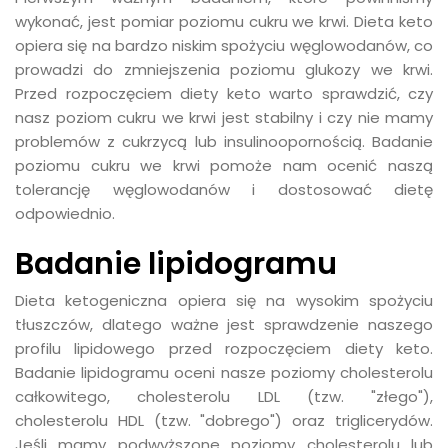
wykonać, jest pomiar poziomu cukru we krwi. Dieta keto
opiera się na bardzo niskim spożyciu węglowodanów, co
prowadzi do zmniejszenia poziomu glukozy we krwi.
Przed rozpoczęciem diety keto warto sprawdzić, czy
nasz poziom cukru we krwi jest stabilny i czy nie mamy
problemów z cukrzycą lub insulinoopornością. Badanie
poziomu cukru we krwi pomoże nam ocenić naszą
tolerancję węglowodanów i dostosować dietę
odpowiednio.
Badanie lipidogramu
Dieta ketogeniczna opiera się na wysokim spożyciu
tłuszczów, dlatego ważne jest sprawdzenie naszego
profilu lipidowego przed rozpoczęciem diety keto.
Badanie lipidogramu oceni nasze poziomy cholesterolu
całkowitego, cholesterolu LDL (tzw. "złego"),
cholesterolu HDL (tzw. "dobrego") oraz triglicerydów.
Jeśli mamy podwyższone poziomy cholesterolu lub